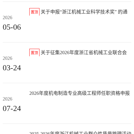
关于申报“浙江机械工业科学技术奖” 的通
置顶
2026
知
05-06
关于征集2026年度浙江省机械工业联合会
置顶
2026
团体标准项目的通知
03-24
2026年度机电制造专业高级工程师任职资格申报
2026
培训班成功举办
07-24
2025-2026年度浙江机械工业群众性质量管理活动