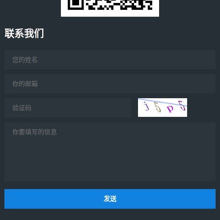
联系我们
发送