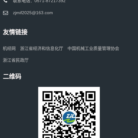
联系电话：0571-87217392
zjmif2025@163.com
友情链接
机经网
浙江省经济和信息化厅
中国机械工业质量管理协会
浙江省民政厅
二维码