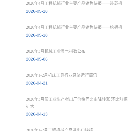
2026年4月工程机械行业主要产品销售快报一一装载机
2026-05-18
2026年4月工程机械行业主要产品销售快报一一挖掘机
2026-05-18
2026年3月机械工业景气指数公布
2026-05-06
2026年1-2月机床工具行业经济运行简讯
2026-04-21
2026年3月份工业生产者出厂价格同比由降转涨 环比涨幅
扩大
2026-04-13
2026年1-2月工程机械产品进出口快报