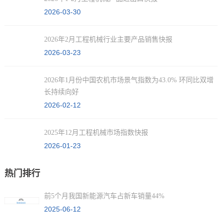
2026-03-30
2026年2月工程机械行业主要产品销售快报
2026-03-23
2026年1月份中国农机市场景气指数为43.0% 环同比双增
长持续向好
2026-02-12
2025年12月工程机械市场指数快报
2026-01-23
热门排行
前5个月我国新能源汽车占新车销量44%
2025-06-12