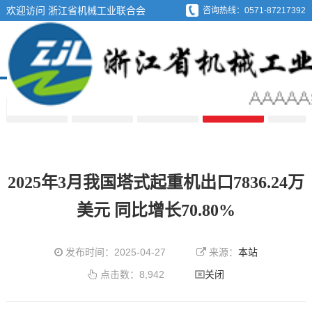
欢迎访问 浙江省机械工业联合会
咨询热线：0571-87217392
质量标准
质量管理
技术发展
统计信息
产品展
2025年3月我国塔式起重机出口7836.24万
美元 同比增长70.80%
发布时间：2025-04-27
来源：
本站
点击数：8,942
关闭