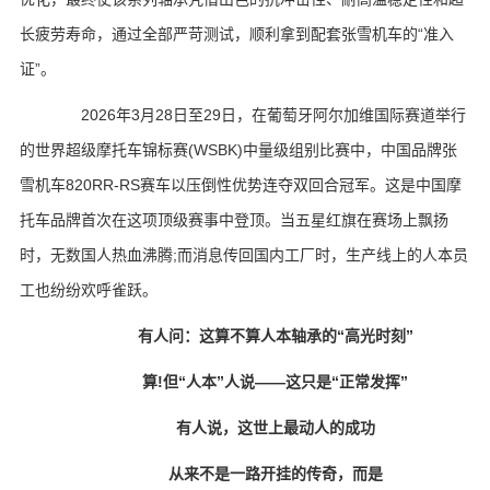
长疲劳寿命，通过全部严苛测试，顺利拿到配套张雪机车的“准入
证”。
2026年3月28日至29日，在葡萄牙阿尔加维国际赛道举行
的世界超级摩托车锦标赛(WSBK)中量级组别比赛中，中国品牌张
雪机车820RR-RS赛车以压倒性优势连夺双回合冠军。这是中国摩
托车品牌首次在这项顶级赛事中登顶。当五星红旗在赛场上飘扬
时，无数国人热血沸腾;而消息传回国内工厂时，生产线上的人本员
工也纷纷欢呼雀跃。
有人问：这算不算人本轴承的“高光时刻”
算!但“人本”人说——这只是“正常发挥”
有人说，这世上最动人的成功
从来不是一路开挂的传奇，而是