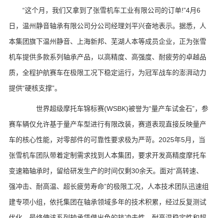
“这个月，我们又拿到了张雪机车工业有限公司的订单!”4月6
日，温州静音轴承有限公司分公司经理刘平兴奋地表示。据悉，人
本集团旗下温州静音、上海新邦、芜湖人本等成员企业，正为张雪
机车提供多款系列轴承产品，以高精度、高强度、耐疲劳的卓越品
质，全程护航赛车在极限工况下稳定运行，为冠军战车的澎湃动力
提供“硬核支撑”。
世界超级摩托车锦标赛(WSBK)被誉为“量产车试金石”，参
赛车辆仅允许基于量产车型进行有限改装，赛道表现直接反映量产
车的核心性能，对零部件的可靠性要求极为严苛。2025年5月，当
张雪机车团队带着定制需求找到人本集团，要求开发高精度摩托车
变速箱轴承时，留给研发生产的时间仅剩30余天。面对“高转速、
强冲击、耐高温、超长疲劳寿命”的极限工况，人本技术团队迅速组
建专项小组，依托集团在轴承领域多年的技术积累，经过反复测试
优化，最终使该系列轴承凭借出色的抗冲击性、耐高温稳定性和超