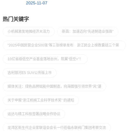
2025-11-07
热门关键字
小机械激发地摊经济大活力
新昌：加速迈向“先进制造业强县”
“2025中国民营企业500强”等三张榜单发布 浙江民企上榜数囊括三个第
一
10亿省级低空产业基金落地台州，筑翼“低空+”！
吉利银河E5 SUV公务版上市
媒体关注：绿色品牌赋能中国制造，向海图强引领世界“风”潮
关于申报“浙江机械工业科学技术奖” 的通知
运达与精工科技签署战略合作协议
龙湾区新生代企业家联谊会会长一行莅临永联阀门集团考察交流