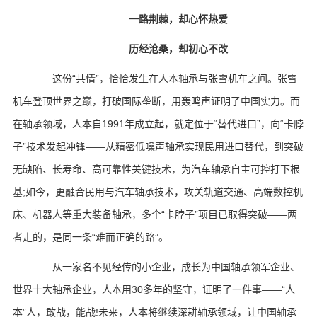
一路荆棘，却心怀热爱
历经沧桑，却初心不改
这份“共情”，恰恰发生在人本轴承与张雪机车之间。张雪
机车登顶世界之巅，打破国际垄断，用轰鸣声证明了中国实力。而
在轴承领域，人本自1991年成立起，就定位于“替代进口”，向“卡脖
子”技术发起冲锋——从精密低噪声轴承实现民用进口替代，到突破
无缺陷、长寿命、高可靠性关键技术，为汽车轴承自主可控打下根
基;如今，更融合民用与汽车轴承技术，攻关轨道交通、高端数控机
床、机器人等重大装备轴承，多个“卡脖子”项目已取得突破——两
者走的，是同一条“难而正确的路”。
从一家名不见经传的小企业，成长为中国轴承领军企业、
世界十大轴承企业，人本用30多年的坚守，证明了一件事——“人
本”人，敢战，能战!未来，人本将继续深耕轴承领域，让中国轴承